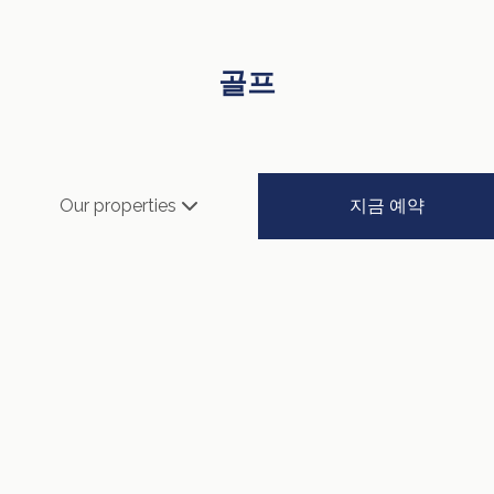
골프
코타키나발루에 위치한 수테라 하버 골프 & 컨트리 클럽은 그레
지금 예약
Our properties
이엄 마시가 설계한 27홀 챔피언십 코스를 갖추고 있습니다. 시
그니처 11번 홀은 남중국해를 마주하며 장엄한 전망을 선사해 사
바에서 가장 기억에 남는 골프 경험 중 하나로 꼽힙니다.
Hole By Hole Information