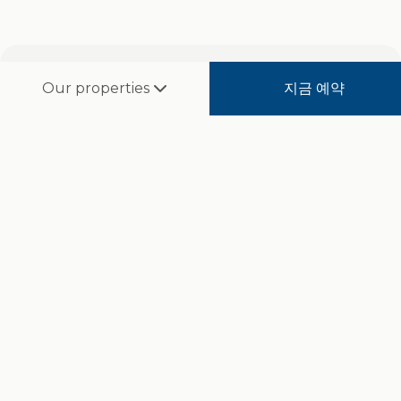
수트라@KLCC는 쿠알라룸푸르 중심에서 현대적인 편
지금 예약
Our properties
안함과 뛰어난 연결성을 결합한 도시 럭셔리를 새롭게
정의합니다. 파빌리온과 수리아 KLCC에서 가까우며, 말
레이시아에서 수상 경력이 있는 인피니티 루프탑 풀에
서 상징적인 페트로나스 트윈 타워 전망을 만끽하실 수
있습니다.
자세히 보기
객실 및 스위트
5성급 객실과 스위트, 비교할 수 없는 품격 있는 서비