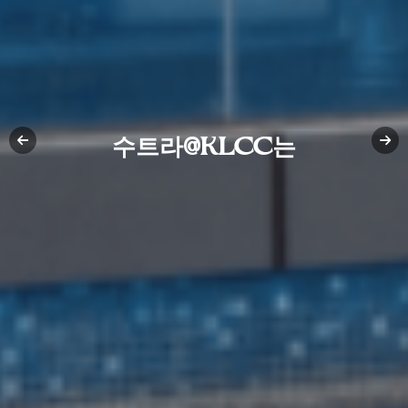
수트라@KLCC는