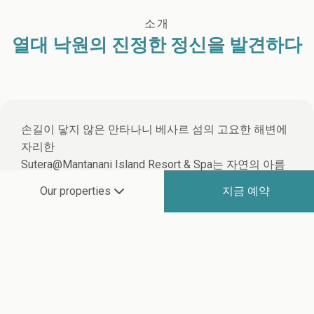
소개
열대 낙원의 진정한 정신을 발견하다
손길이 닿지 않은 만타나니 베사르 섬의 고요한 해변에
자리한
Sutera@Mantanani Island Resort & Spa는 자연의 아름
다움과 평온한 휴식을 선사하는 오아시스로 여러분을
지금 예약
Our properties
초대합니다. 다채로운 해양 생물과 청정 자연 환경으로
유명한 이 숨겨진 보석 같은 섬은 잊을 수 없는 섬 여행
을 약속합니다.
맑고 투명한 에메랄드빛 바다에 몸을 맡기고, 독특하고
신비로운 해양 생물이 가득한 환상적인 수중 세계를 만
나보세요. 부드럽고 하얀 모래사장을 따라 거닐다 보면,
매일 저녁노을이 하늘을 아름다운 색으로 물들이며 로