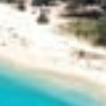
수테라@만타나니
휴식, 탐험, 소속감