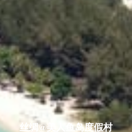
丝绸@美人鱼岛度假村