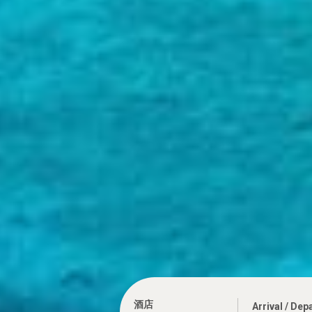
酒店
Arrival / Dep