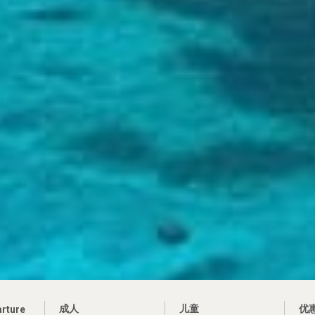
成人
儿童
优
arture