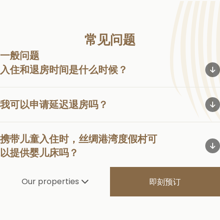
常见问题
一般问题
入住和退房时间是什么时候？
入住时间为下午 3:00，退房时间为中午 12:00。
我可以申请延迟退房吗？
可申请延迟退房，但需视客房供应情况而定。建议宾客按时退
携带儿童入住时，丝绸港湾度假村可
房，以避免产生额外费用。
以提供婴儿床吗？
Our properties
即刻预订
我们将尽力为您安排。请在官方网站预订时，于“添加备注”栏中
丝绸港湾度假村距离亚庇国际机场有
注明您的特别需求。
多远？